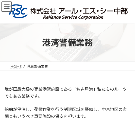
コ
ナ
ン
ビ
テ
ゲ
ン
ー
ツ
シ
へ
ョ
ス
ン
港湾警備業務
キ
に
ッ
移
プ
動
HOME
港湾警備業務
我が国最大級の商業港湾施設である「名古屋港」私たちのルーツ
でもある業務です。
船舶が停泊し、荷役作業を行う制限区域を警備し、中京地区の玄
関ともいうべき重要施設の保安を担います。