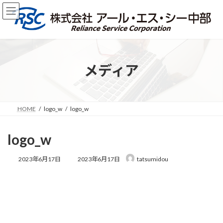
コ
ナ
ン
ビ
テ
ゲ
ン
ー
ツ
シ
へ
ョ
ス
ン
メディア
キ
に
ッ
移
プ
動
HOME
logo_w
logo_w
logo_w
最
2023年6月17日
2023年6月17日
tatsumidou
終
更
新
日
時
: