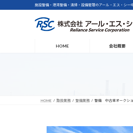
コ
ナ
施設警備・港湾警備・清掃・設備管理のアール・エス・シー
ン
ビ
テ
ゲ
ン
ー
ツ
シ
へ
ョ
HOME
会社概要
ス
ン
キ
に
ッ
移
プ
動
HOME
取扱業務
警備業務
警備 中古車オークシ