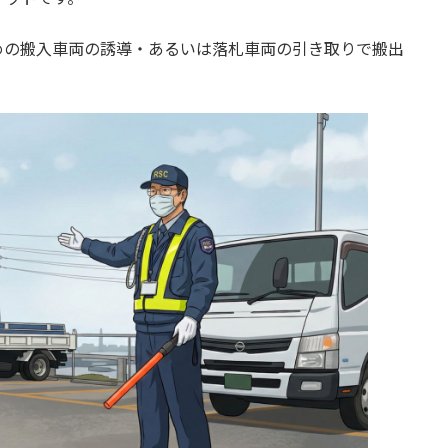
めの搬入車両の誘導・あるいは落札車両の引き取りで搬出
。